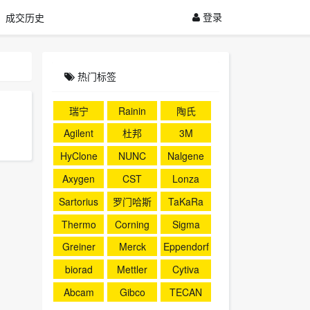
登录
成交历史
热门标签
瑞宁
Rainin
陶氏
Agilent
杜邦
3M
HyClone
NUNC
Nalgene
Axygen
CST
Lonza
Sartorius
罗门哈斯
TaKaRa
Thermo
Corning
Sigma
Greiner
Merck
Eppendorf
biorad
Mettler
Cytiva
Abcam
Gibco
TECAN