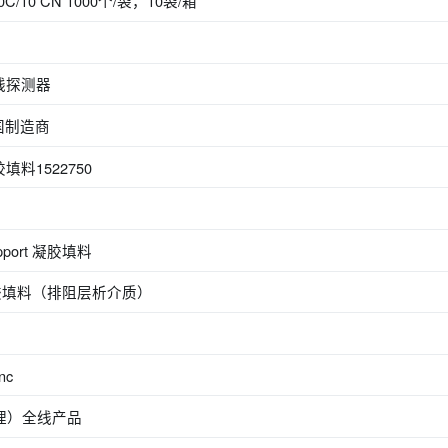
0000C/10 CN 1000个/袋，10袋/箱
射线探测器
国制造商
凝胶填料1522750
upport 凝胶填料
聚苯乙烯凝胶填料（排阻层析介质）
nc
剂代理）全线产品