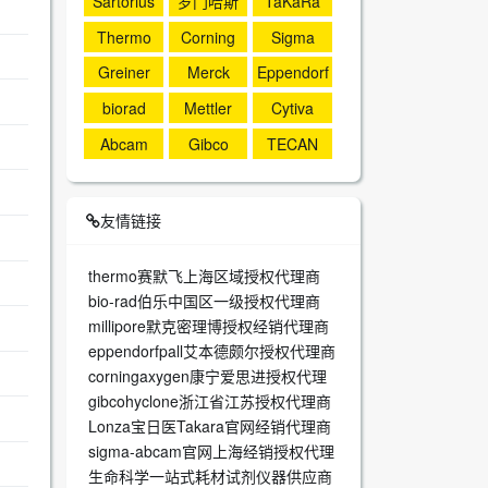
Sartorius
罗门哈斯
TaKaRa
Thermo
Corning
Sigma
Greiner
Merck
Eppendorf
biorad
Mettler
Cytiva
Abcam
Gibco
TECAN
友情链接
thermo赛默飞上海区域授权代理商
bio-rad伯乐中国区一级授权代理商
millipore默克密理博授权经销代理商
eppendorfpall艾本德颇尔授权代理商
corningaxygen康宁爱思进授权代理
gibcohyclone浙江省江苏授权代理商
Lonza宝日医Takara官网经销代理商
sigma-abcam官网上海经销授权代理
生命科学一站式耗材试剂仪器供应商