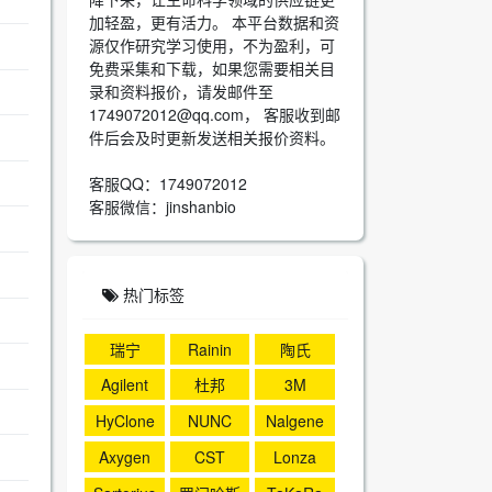
加轻盈，更有活力。 本平台数据和资
源仅作研究学习使用，不为盈利，可
免费采集和下载，如果您需要相关目
录和资料报价，请发邮件至
1749072012@qq.com， 客服收到邮
件后会及时更新发送相关报价资料。
客服QQ：1749072012
客服微信：jinshanbio
热门标签
瑞宁
Rainin
陶氏
Agilent
杜邦
3M
HyClone
NUNC
Nalgene
Axygen
CST
Lonza