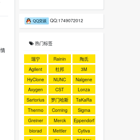
值
QQ:1749072012
热门标签
详情
瑞宁
Rainin
陶氏
Agilent
杜邦
3M
HyClone
NUNC
Nalgene
Axygen
CST
Lonza
Sartorius
罗门哈斯
TaKaRa
Thermo
Corning
Sigma
Greiner
Merck
Eppendorf
biorad
Mettler
Cytiva