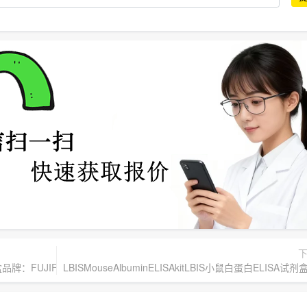
盒品牌：FUJIFILMWakoShibayagi
LBISMouseAlbuminELISAkitLBIS小鼠白蛋白ELISA试剂盒