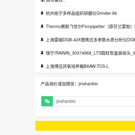
杭州佑宁多样品组织研磨仪Grinder-96
Thermo赛默飞世尔Finnpipetter（原芬兰雷勃
上海雷磁DGB-42X便携式多参数水质分析仪DGB-
瑞宁/RAININ_30374968_LTS圆柱型盒装吸头_吸头 
上海博迅厌氧培养箱BXAW-TCS-L
产品询价请加微信：jinshanbio