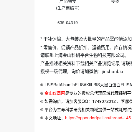
产品编号
等级
(生产商编号)
–
635-04319
* 干冰运输、大包装及大批量的产品需酌情添
* 零售价、促销产品折扣、运输费用、库存情
请联系上海金山科研平台生物科技有限公司。
产品描述相关资料下载相关产品浏览记录 请联
授权一级代理，询价请加微信：jinshanbio
©
LBISRatAlbuminELISAKitLBIS大鼠白蛋白ELI
©
金山仪器网
是专业的授权总代理区域代理经销平
© 如需询价，请加客服QQ：1749072012 、客服微信：
© 平台为生命科学研究相关领域提供一站式耗材
© 本文地址：
https://eppendorfpall.cn/thread-145