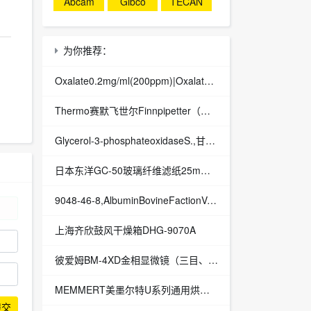
Abcam
Gibco
TECAN
为你推荐：
Oxalate0.2mg/ml(200ppm)|Oxalate0.2mg/ml(200ppm)|离子层析色谱标准液
Thermo赛默飞世尔Finnpipetter（原芬兰雷勃）F3单道可调移液器（4640040）
Glycerol-3-phosphateoxidaseS.,甘油-3-磷酸氧化酶|Glycerol-3-phosphateoxidaseS.|酶类
日本东洋GC-50玻璃纤维滤纸25mm直径GC50-25mm
9048-46-8,AlbuminBovineFactionV,Proteasefree,FattyAcid,牛血清白蛋白,无蛋白酶,无脂肪酸
上海齐欣鼓风干燥箱DHG-9070A
彼爱姆BM-4XD金相显微镜（三目、倒置）
MEMMERT美墨尔特U系列通用烘箱UN55plus
提交