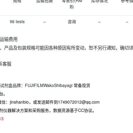
规格
运输包装
零售价(RM
库存情况
参考
B)
96 tests
–
咨询
–
–
加运输费用
况、产品及包装规格可能因各种原因有所变动，恕不另行通知，确切
系客服
SA试剂盒品牌：FUJIFILMWakoShibayagi
常备现货
台。
jinshanbio，或发送邮件到1749072012@qq.com
试剂仪器解决方案和采购服务，数据资源基于CC协议。
13