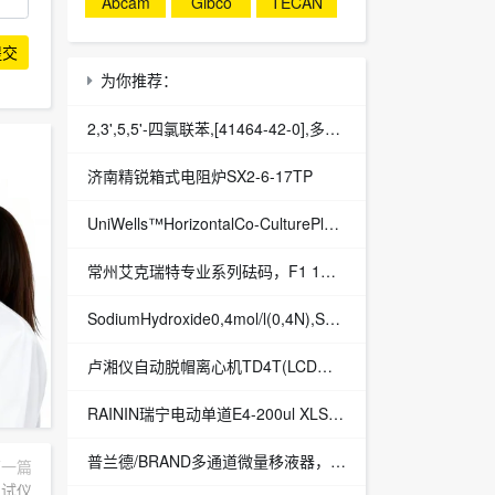
Abcam
Gibco
TECAN
提交
为你推荐：
2,3',5,5'-四氯联苯,[41464-42-0],多氯联苯|2,3′,5,5′-四氯联苯|多氯联苯（PCBs）
济南精锐箱式电阻炉SX2-6-17TP
UniWells™HorizontalCo-CulturePlateUniWells™水平共培养板品牌：Ginreilab
常州艾克瑞特专业系列砝码，F1 1mg-20kg
SodiumHydroxide0,4mol/l(0,4N),SodiumHydroxide0,4mol/l(0,4N),葡萄酒工业用实验室试剂和分析滴定液|SodiumHydroxide0,4mol/l(0,4N)|葡萄酒工业
卢湘仪自动脱帽离心机TD4T(LCD液晶）
RAININ瑞宁电动单道E4-200ul XLS+系列移液器-适用专用LTS吸头
普兰德/BRAND多通道微量移液器，TransferpetteS-12十二通道移液器，数字可调量程，型号M12-300，30–300μlMultichannelpipetteTransferpetteS-12,adj.volume,M12-
下一篇
测试仪