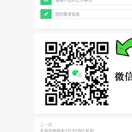
上一篇
全温培养摇床(DY,SY,WY)系列