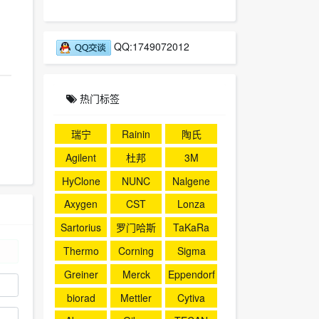
QQ:1749072012
热门标签
瑞宁
Rainin
陶氏
Agilent
杜邦
3M
HyClone
NUNC
Nalgene
Axygen
CST
Lonza
Sartorius
罗门哈斯
TaKaRa
Thermo
Corning
Sigma
Greiner
Merck
Eppendorf
biorad
Mettler
Cytiva