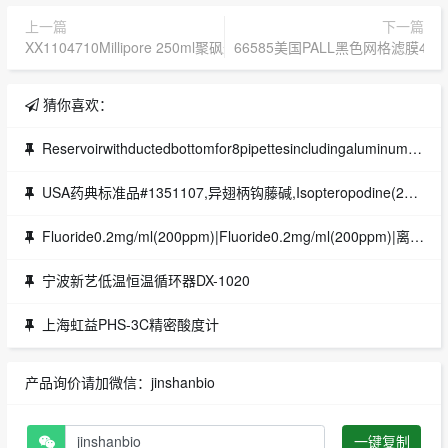
上一篇
下一篇
XX1104710Millipore 250ml聚砜过滤漏斗XX1104710（密理博
66585美国PALL黑色网格滤膜47
猜你喜欢：
Reservoirwithductedbottomfor8pipettesincludingaluminumpaddlewith9bubblesandmagneticclutch,withinletand货号：VP756CT品牌：V&PScie
USA药典标准品#1351107,异翅柄钩藤碱,Isopteropodine(20mg),CAS#5171-37-9
Fluoride0.2mg/ml(200ppm)|Fluoride0.2mg/ml(200ppm)|离子层析色谱标准液
宁波新艺低温恒温循环器DX-1020
上海虹益PHS-3C精密酸度计
产品询价请加微信：jinshanbio
一键复制