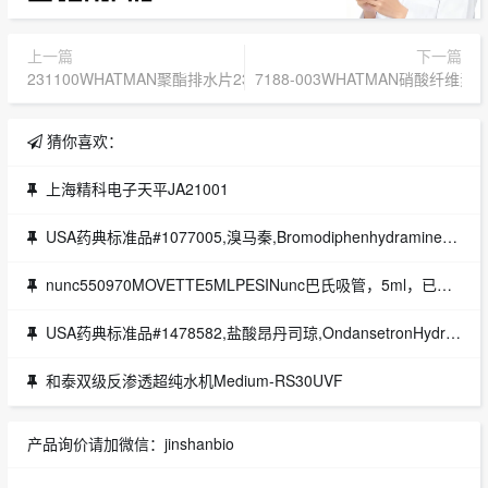
上一篇
下一篇
231100WHATMAN聚酯排水片231100（47mm直径）
7188-003WHATMAN硝酸纤维素过
猜你喜欢：
上海精科电子天平JA21001
USA药典标准品#1077005,溴马秦,BromodiphenhydramineHydrochloride(200mg),CAS#1808-12-4
nunc550970MOVETTE5MLPESINunc巴氏吸管，5ml，已灭菌
USA药典标准品#1478582,盐酸昂丹司琼,OndansetronHydrochloride(300mg),CAS#103639-04-9
和泰双级反渗透超纯水机Medium-RS30UVF
产品询价请加微信：jinshanbio