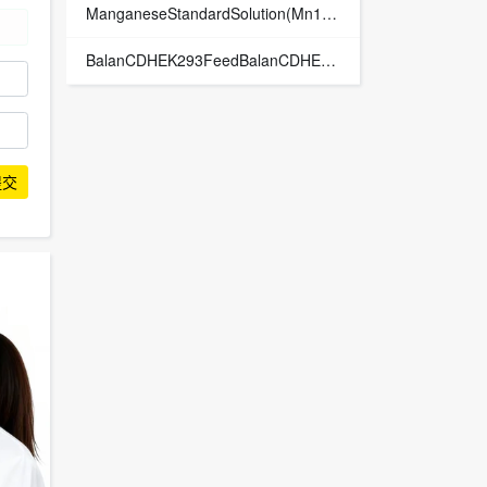
ManganeseStandardSolution(Mn100)锰标准溶液（Mn100）品牌：Wako
BalanCDHEK293FeedBalanCDHEK293补料培养基品牌：FUJIFILMIrvineScientific
提交