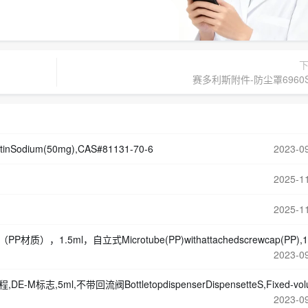
赛多利斯附件-防尘罩6960S
Sodium(50mg),CAS#81131-70-6
2023-0
2025-1
2025-1
ube(PP)withattachedscrewcap(PP),1,5ml,self-standing货号：BRAND780711品牌：BRA
2023-0
ottletopdispenserDispensetteS,Fixed-volume,DE-Mmarking,5ml,w/orecirculationv
2023-0