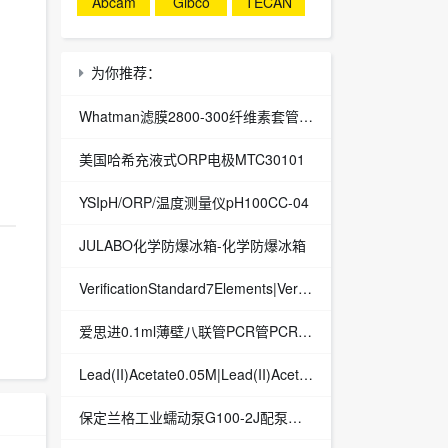
Abcam
Gibco
TECAN
为你推荐：
Whatman滤膜2800-300纤维素套管,单层厚度1mm,30x100mm/25
美国哈希充液式ORP电极MTC30101
YSIpH/ORP/温度测量仪pH100CC-04
JULABO化学防爆冰箱-化学防爆冰箱
VerificationStandard7Elements|VerificationStandard7Elements|ICP-MS校准
爱思进0.1ml薄壁八联管PCR管PCR-0108-LP-RT-C
Lead(II)Acetate0.05M|Lead(II)Acetate0.05M|滴定分析标准液
保定兰格工业蠕动泵G100-2J配泵头DG-4(10 rollers)