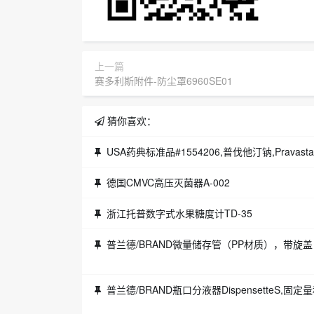
上一篇
赛多利斯附件-防尘罩6960SE01
猜你喜欢：
USA药典标准品#1554206,普伐他汀钠,Pravastatin
德国CMVC高压灭菌器A-002
浙江托普数字式水果糖度计TD-35
普兰德/BRAND微量储存管（PP材质），带旋盖（PP材质），1.5ml，自立式Microt
普兰德/BRAND瓶口分液器DispensetteS,固定量程,DE-M标志,5ml,不带回流阀B