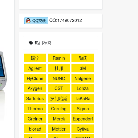
QQ:1749072012
热门标签
瑞宁
Rainin
陶氏
Agilent
杜邦
3M
HyClone
NUNC
Nalgene
Axygen
CST
Lonza
Sartorius
罗门哈斯
TaKaRa
Thermo
Corning
Sigma
Greiner
Merck
Eppendorf
biorad
Mettler
Cytiva