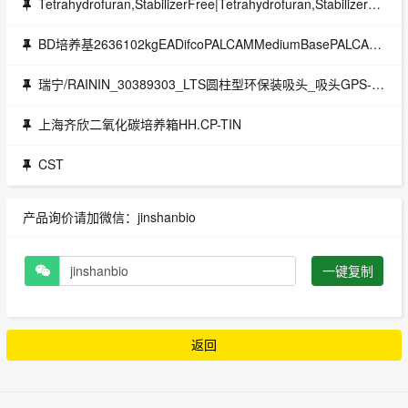
Tetrahydrofuran,StabilizerFree|Tetrahydrofuran,StabilizerFree|分光分析试剂（溶剂）
BD培养基2636102kgEADifcoPALCAMMediumBasePALCAM培养基基础
瑞宁/RAININ_30389303_LTS圆柱型环保装吸头_吸头GPS-LTS-A-300μL-768/8 96个/架;8架/盒
上海齐欣二氧化碳培养箱HH.CP-TIN
CST
产品询价请加微信：jinshanbio
一键复制
返回