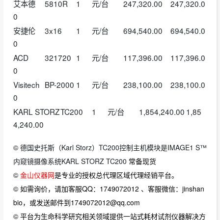
艾本德
5810R
1
元/台
247,320.00
247,320.0
0
安捷伦
3x16
1
元/台
694,540.00
694,540.0
0
ACD
321720
1
元/台
117,396.00
117,396.0
0
Visitech
BP-2000
1
元/台
238,100.00
238,100.0
0
KARL STORZ
TC200
1
元/台
1,854,240.00
1,85
4,240.00
©
德国史托斯（Karl Storz）TC200控制主机模块是IMAGE1 S™
内窥镜摄像系统​KARL STORZ TC200
常备现货
©
金山仪器网
是专业的授权总代理区域代理经销平台。
© 如需询价，请加客服QQ：1749072012 、客服微信：jinshan
bio，或发送邮件到1749072012@qq.com
© 平台为生命科学研究相关领域提供一站式耗材试剂仪器解决方