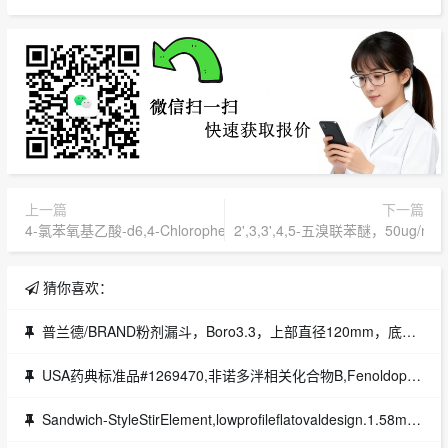
上一篇
下一篇
4-氯苯氧基乙酸-d6,4-Chlorophenoxyaceticacid-d6,,植物生
2',3,3',4,5-五溴联苯醚，50ug/mL于
猜你喜欢：
普兰德/BRAND粉剂漏斗，Boro3.3，上部直径120mm，底部直径30mmPowderfunnel,Boro3.3,topd.120mmbottomd.30mm货号：BRAND146523品牌：BRAND
USA药典标准品#1269470,非诺多泮相关化合物B,FenoldopamRelatedCompoundB(20mg)(1H-3-Benzazapine-7,8-diol,2,3,4,5-tetrahydro-1-(4-hydroxyphenyl)-
Sandwich-StyleStirElement,lowprofileflatovaldesign.1.58mmthickPTFEplate(13mmwide,29mmlong),150Cmaximum货号：VP772FN-13-29A-150品牌：